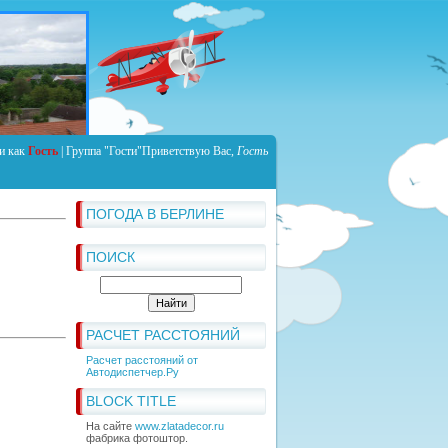
и как
Гость
|
Группа
"Гости"
Приветствую Вас
,
Гость
ПОГОДА В БЕРЛИНЕ
ПОИСК
РАСЧЕТ РАССТОЯНИЙ
Расчет расстояний от
Автодиспетчер.Ру
BLOCK TITLE
На сайте
www.zlatadecor.ru
фабрика фотоштор.