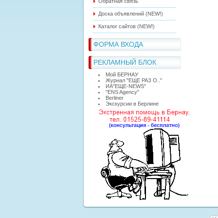
Обратная связь
Доска объявлений (NEW!)
Каталог сайтов (NEW!)
ФОРМА ВХОДА
РЕКЛАМНЫЙ БЛОК
Мой БЕРНАУ
Журнал "ЕЩЕ РАЗ О.."
ИА"ЕЩЕ-NEWS"
"ЕNS Agency"
Berliner
Экскурсии в Берлине