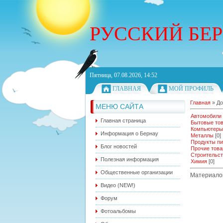
РУССКИЙ БЕ
Пятница, 07.08.2026, 14:52
ГЛАВНАЯ
МОЙ ПРОФИЛЬ
Главная
»
До
МЕНЮ САЙТА
Автомобили
Главная страница
Бытовые то
Компьютеры
Информация о Бернау
Металлы
[0]
Продукты пи
Блог новостей
Прочие тов
Строительс
Полезная информация
Химия
[0]
Общественные организации
Материало
Видео (NEW!)
Форум
Фотоальбомы