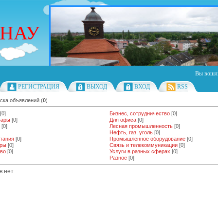
РНАУ
Вы вошл
РЕГИСТРАЦИЯ
ВЫХОД
ВХОД
RSS
ска объявлений
(
0
)
[0]
Бизнес, сотрудничество
[0]
вары
[0]
Для офиса
[0]
[0]
Лесная промышленность
[0]
Нефть, газ, уголь
[0]
тания
[0]
Промышленное оборудование
[0]
ары
[0]
Связь и телекоммуникации
[0]
тво
[0]
Услуги в разных сферах
[0]
Разное
[0]
в нет