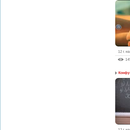
12 г. н
14
Конфу
12 г. н