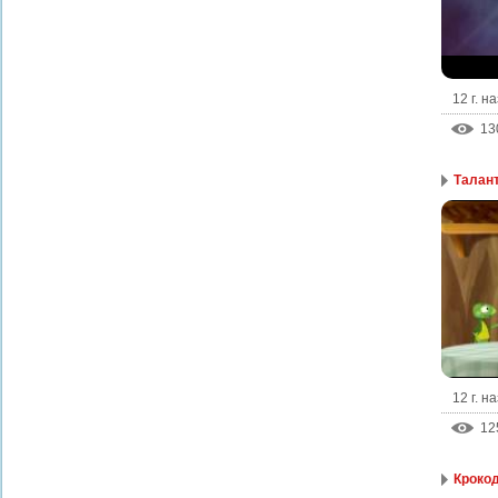
12 г. н
13
Талан
12 г. н
12
Кроко