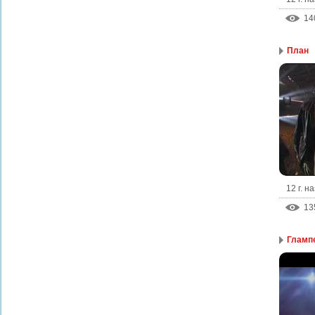
14
План
12 г. н
13
Гламп