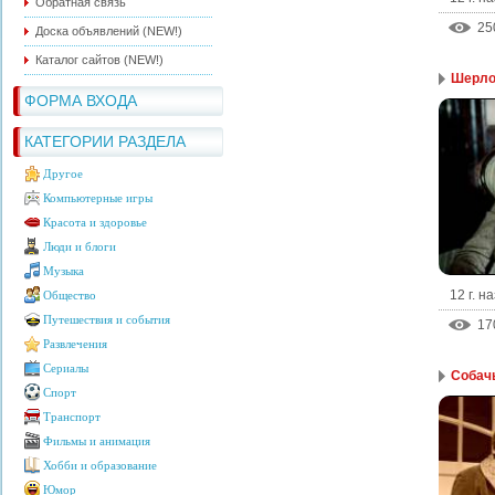
Обратная связь
25
Доска объявлений (NEW!)
Каталог сайтов (NEW!)
Шерлок
ФОРМА ВХОДА
КАТЕГОРИИ РАЗДЕЛА
Другое
Компьютерные игры
Красота и здоровье
Люди и блоги
Музыка
12 г. н
Общество
Путешествия и события
17
Развлечения
Сериалы
Собачь
Спорт
Транспорт
Фильмы и анимация
Хобби и образование
Юмор