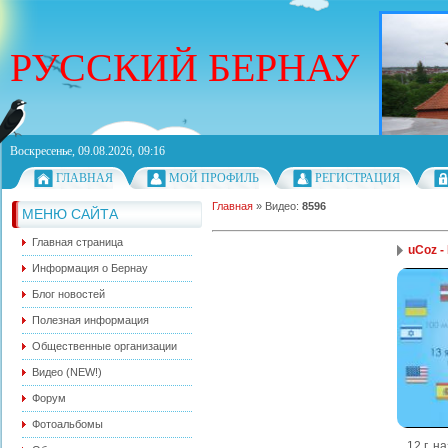
РУССКИЙ БЕРНАУ
Воскресенье, 09.08.2026, 09:16
ГЛАВНАЯ
МОЙ ПРОФИЛЬ
РЕГИСТРАЦИЯ
Главная
»
Видео
:
8596
МЕНЮ САЙТА
Главная страница
uCoz -
Информация о Бернау
Блог новостей
Полезная информация
Общественные организации
Видео (NEW!)
Форум
Фотоальбомы
12 г. н