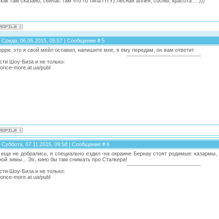
как там сказано, сейчас там что то типа ПТУ) Лесная аллея, сосны, красота.....)))
 Среда, 06.05.2015, 05:57 | Сообщение #
5
орри, это я свой мейл оставил, напишите мне, я ему передам, он вам ответит
сти Шоу-Биза и не только:
//once-more.at.ua/publ
 Суббота, 07.11.2015, 09:58 | Сообщение #
6
 еще не добрались, я специально ездил -на окраине Бернау стоят родимые: казармы, к
ной зимы... Эх, кино бы там снимать про Сталкера!
сти Шоу-Биза и не только:
//once-more.at.ua/publ