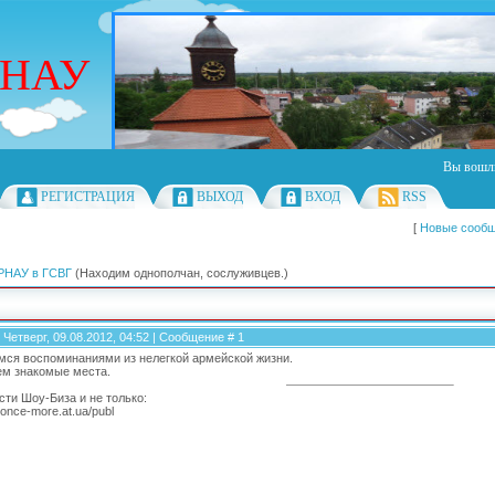
РНАУ
Вы вошл
РЕГИСТРАЦИЯ
ВЫХОД
ВХОД
RSS
[
Новые сооб
РНАУ в ГСВГ
(Находим однополчан, сослуживцев.)
 Четверг, 09.08.2012, 04:52 | Сообщение #
1
мся воспоминаниями из нелегкой армейской жизни.
ем знакомые места.
сти Шоу-Биза и не только:
//once-more.at.ua/publ