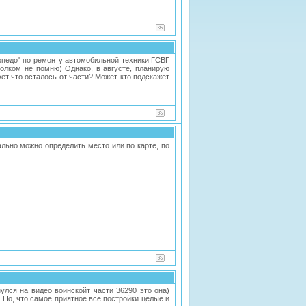
орпедо" по ремонту автомобильной техники ГСВГ
толком не помню) Однако, в августе, планирую
ет что осталось от части? Может кто подскажет
уально можно определить место или по карте, по
улся на видео воинскойт части 36290 это она)
 Но, что самое приятное все постройки целые и