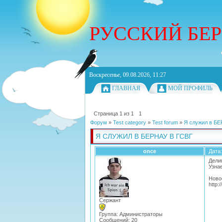
РУССКИЙ БЕ
Воскресенье, 09.08.2026, 11:27
ГЛАВНАЯ
МОЙ ПРОФИЛЬ
Страница
1
из
1
1
Форум
»
Test category
»
Test forum
»
Я служил в БЕ
Я СЛУЖИЛ В БЕРНАУ В ГСВГ
once
Дата:
Дели
Узна
Ново
http:
Сержант
Группа: Администраторы
Сообщений:
20