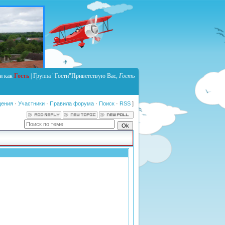
и как
Гость
|
Группа
"Гости"
Приветствую Вас
,
Гость
щения
·
Участники
·
Правила форума
·
Поиск
·
RSS
]