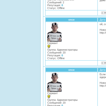
даже 
Сообщений:
2
Репутация:
0
Статус:
Offline
once
Дата:
ой, с
Ново
http:
Сержант
Группа: Администраторы
Сообщений:
20
Репутация:
0
Статус:
Offline
once
Дата:
Если
ядер
Ново
http:
Сержант
Группа: Администраторы
Сообщений:
20
Репутация:
0