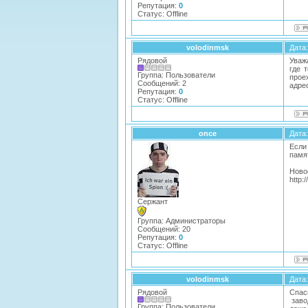
Репутация:
0
Статус:
Offline
volodinmsk
Дата:
Рядовой
Уваж
где 
Группа: Пользователи
прое
Сообщений:
2
адре
Репутация:
0
Статус:
Offline
once
Дата:
Если
памят
Ново
http:
Сержант
Группа: Администраторы
Сообщений:
20
Репутация:
0
Статус:
Offline
volodinmsk
Дата:
Рядовой
Спас
заво
Группа: Пользователи