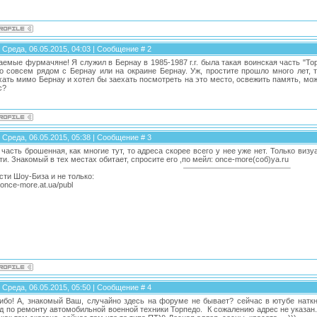
 Среда, 06.05.2015, 04:03 | Сообщение #
2
аемые фурмачяне! Я служил в Бернау в 1985-1987 г.г. была такая воинская часть "Т
то совсем рядом с Бернау или на окраине Бернау. Уж, простите прошло много лет, 
хать мимо Бернау и хотел бы заехать посмотреть на это место, освежить память, мож
с?
 Среда, 06.05.2015, 05:38 | Сообщение #
3
 часть брошенная, как многие тут, то адреса скорее всего у нее уже нет. Только виз
и. Знакомый в тех местах обитает, спросите его ,по мейл: once-more(соб)ya.ru
сти Шоу-Биза и не только:
//once-more.at.ua/publ
 Среда, 06.05.2015, 05:50 | Сообщение #
4
ибо! А, знакомый Ваш, случайно здесь на форуме не бывает? сейчас в ютубе наткн
д по ремонту автомобильной военной техники Торпедо. К сожалению адрес не указан.