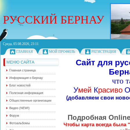
РУССКИЙ БЕРНАУ
Среда, 05.08.2026, 23:11
ГЛАВНАЯ
МОЙ ПРОФИЛЬ
РЕГИСТРАЦИЯ
Сайт для ру
МЕНЮ САЙТА
Берн
Главная страница
Информация о Бернау
что т
Блог новостей
У
мей
К
расиво
Полезная информация
(добавляем свои ново
Общественные организации
Видео (NEW!)
Подробная Onlin
Форум
Фотоальбомы
Чтобы карта всегда была 