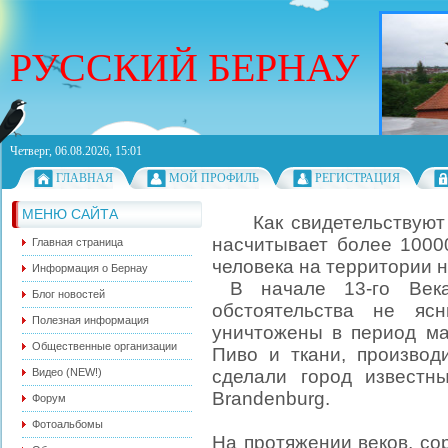
РУССКИЙ БЕРНАУ
Четверг, 06.08.2026, 15:01
ГЛАВНАЯ
МОЙ ПРОФИЛЬ
РЕГИСТРАЦИЯ
МЕНЮ САЙТА
Как свидетельствуют а
насчитывает более 1000
Главная страница
человека на территории 
Информация о Бернау
В начале 13-го Века
Блог новостей
обстоятельства не яс
Полезная информация
уничтожены в период ма
Общественные организации
Пиво и ткани, производ
Видео (NEW!)
сделали город известн
Brandenburg.
Форум
Фотоальбомы
На протяжении веков, со