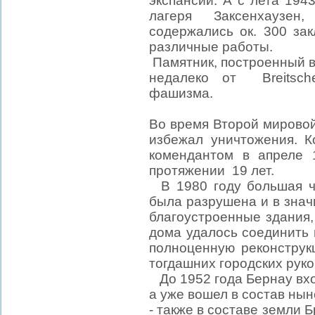
экспансии. А с лета 194
лагеря Заксенхаузен
содержались ок. 300 за
различные работы.
Памятник, построенный в
недалеко от Breitsch
фашизма.
Во время Второй мирово
избежал уничтожения. 
комендантом в апреле 
протяжении 19 лет.
В 1980 году большая ч
была разрушена и в знач
благоустроенные здания,
дома удалось соединить 
полноценную реконструк
тогдашних городских рук
До 1952 года Бернау вхо
а уже вошел в состав нын
- также в составе земли 