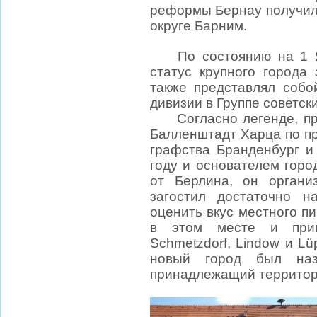
реформы Бернау получил 
округе Барним.
По состоянию на 1 Ян
статус крупного города
также представлял собо
дивизии в Группе советск
Согласно легенде, при
Балленштадт Харца
по п
графства Бранденбург и
году и основателем горо
от Берлина, он органи
загостил достаточно 
оценить вкус местного п
в этом месте и прик
Schmetzdorf, Lindow и Lü
новый город был наз
принадлежащий территор