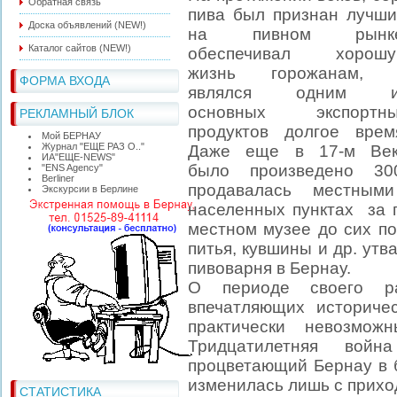
Обратная связь
пива был признан лучш
Доска объявлений (NEW!)
на пивном рынке
Каталог сайтов (NEW!)
обеспечивал хорошу
жизнь горожанам, 
ФОРМА ВХОДА
являлся одним и
основных экспортны
РЕКЛАМНЫЙ БЛОК
продуктов долгое врем
Мой БЕРНАУ
Журнал "ЕЩЕ РАЗ О.."
Даже еще в 17-м Ве
ИА"ЕЩЕ-NEWS"
было произведено 30
"ЕNS Agency"
Berliner
продавалась местным
Экскурсии в Берлине
населенных пунктах за 
местном музее до сих по
питья, кувшины и др. ут
пивоварня в Бернау.
О периоде своего ра
впечатляющих историче
практически невозмо
Тридцатилетняя вой
процветающий Бернау в 
изменилась лишь с прихо
СТАТИСТИКА