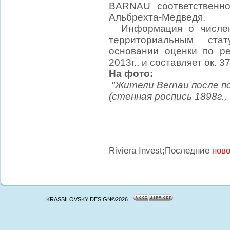
BARNAU соответственно
Альбрехта-Медведя.
Информация о численн
территориальным ста
основании оценки по р
2013г., и составляет ок. 3
На фото:
"Жители Bernau после п
(стенная роспись 1898г.,
http://animalweb.nl/viagra-en-ci
Riviera Invest;Последние
ново
KRASSILOVSKY DESIGN©2026