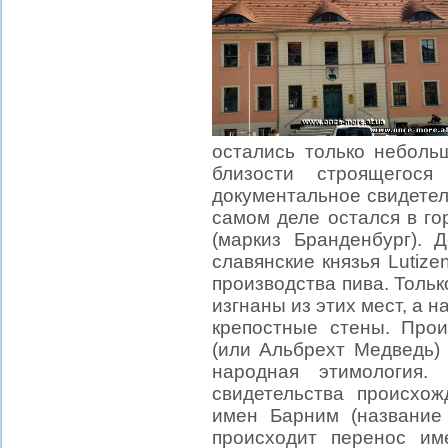
остались только неболь
близости строящегос
документальное свидетел
самом деле остался в гор
(маркиз Бранденбург). 
славянские князья Lutize
производства пива. Тольк
изгнаны из этих мест, а 
крепостные стены. Про
(или Альбрехт Медведь) п
народная этимология.
свидетельства происхо
имен Барним (название
происходит перенос им