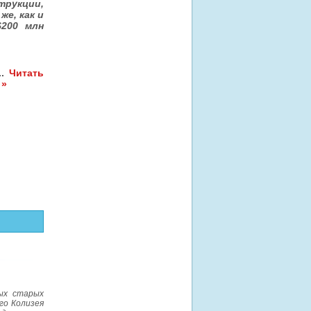
трукции,
же, как и
$200 млн
...
Читать
 »
ых старых
го Колизея