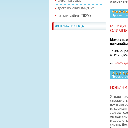
Обратная связь
азартные
Доска объявлений (NEW!)
Просмотро
Каталог сайтов (NEW!)
ФОРМА ВХОДА
МЕЖДУН
ОЛИМПИ
Междунар
олимпийск
Таким обра
а не 28, ка
...
Читать да
Просмотро
НОВИНИ 
У наш час
створюють
грунтуютьс
видовищн
заклад
ca
огляди сло
відеослоті
слотів. До