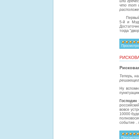
или грече
что тот с
расположе
Первый MS
5-й и Мэд
Достаточно
тогда "дв
Просмотро
РИСКОВА
Рисковая
Теперь, н
решающего
Ну вспомн
пунктуацию
Господин 
российский
вовсе устр
10000 буде
полновоси
событие ..
Просмотро