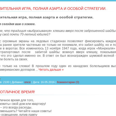
ВИТЕЛЬНАЯ ИГРА, ПОЛНАЯ АЗАРТА И ОСОБОЙ СТРАТЕГИИ.
ительная игра, полная азарта и особой стратегии.
 сегодня вам о хоккее.
те, что традиция «выбрасывания» клюшки вверх после заброшенной шайб
ду свой почти 70-летний юбилей?
с огромные экраны на ледовых стадионах позволяют фиксировать каждо
 а ранее зрители частенько не только не понимали, кто забил шайбу, но и 
е в воротах. Все изменилось 13 ноября 1947 года, когда игрок «Монреаля»
трапортовал после забитой шайбы: вскинул вверх клюшку, показывая
 что это сделал именно он. В ответ он был вознагражден шумовой волной -
ли болеть за своих.
 только на словах! В прошлом году один из канадских болельщиков в
американских долларов
...
Читать дальше »
в:
2100
|
Добавил:
once
|
Дата:
16.05.2016
|
Комментарии (0)
 ОТЛИЧНОЕ ВРЕМЯ!
личное время для того,
ежить» свой дом или квартиру!
– это всегда расходы.
 уменьшить? Читайте наши советы!
 освещение, купив лампу