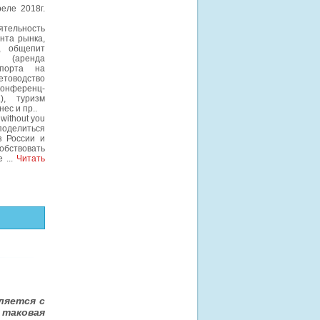
еле 2018г.
ельность
нта рынка,
, общепит
т (аренда
порта на
оводство
конференц-
), туризм
ес и пр..
without you
поделиться
з России и
бствовать
 е
...
Читать
вляется с
 таковая