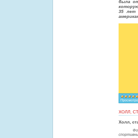
была от
которую 
35 лет 
америка
Просмотро
ХОЛЛ, С
Холл, с
Фо
спортивны