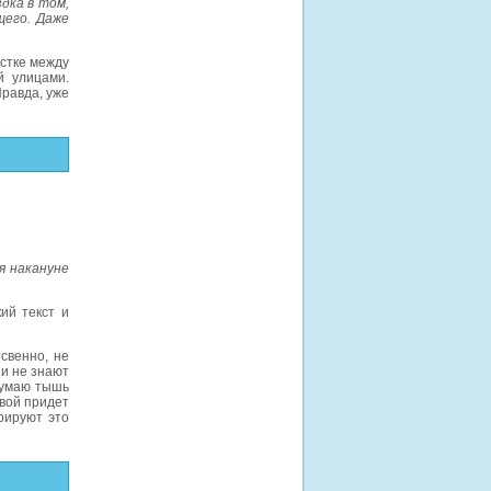
дка в том,
щего. Даже
стке между
й улицами.
Правда, уже
я накануне
ий текст и
свенно, не
 и не знают
 думаю тышь
овой придет
рируют это