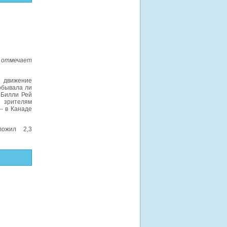
ы отмечает
е движение
побывала ли
 Билли Рей
 зрителям
- в Канаде
ыложил 2,3