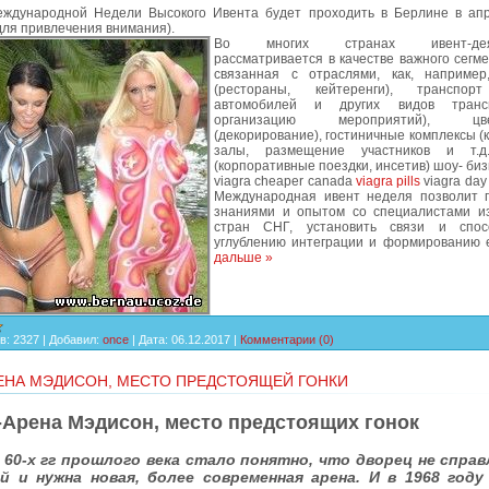
ждународной Недели Высокого Ивента будет проходить в Берлине в апр
для привлечения внимания).
Во многих странах ивент-деят
рассматривается в качестве важного сегме
связанная с отраслями, как, например
(рестораны, кейтеренги), транспор
автомобилей и других видов транс
организацию мероприятий), цвет
(декорирование), гостиничные комплексы (
залы, размещение участников и т.д.
(корпоративные поездки, инсетив) шоу- бизн
viagra cheaper canada
viagra pills
viagra day 
Международная ивент неделя позволит 
знаниями и опытом со специалистами и
стран СНГ, установить связи и спосо
углублению интеграции и формированию
дальше »
в:
2327
|
Добавил:
once
|
Дата:
06.12.2017
|
Комментарии (0)
ЕНА МЭДИСОН, МЕСТО ПРЕДСТОЯЩЕЙ ГОНКИ
-Арена Мэдисон, место предстоящих гонок
 60-х гг прошлого века стало понятно, что дворец не спра
ой и нужна новая, более современная арена. И в 1968 году