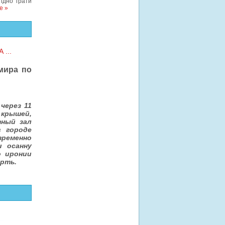
ідно грати
е »
...
мира по
через 11
 крышей,
тный зал
в городе
овременно
и осанну
о иронии
ерть.