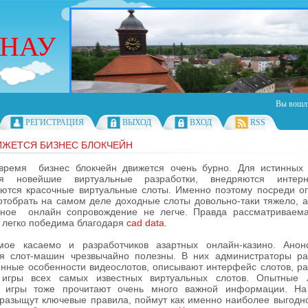
РНАУ
Вы вошл
РЕГИСТРАЦИЯ
ВЫХОД
ВХОД
RSS
ИЖЕТСЯ БИЗНЕС БЛОКЧЕЙН
время бизнес блокчейн движется очень бурно. Для истинных
ся новейшие виртуальные разработки, внедряются интерне
ются красочные виртуальные слоты. Именно поэтому посреди о
отобрать на самом деле доходные слоты довольно-таки тяжело, а
нное онлайн сопровождение не легче. Правда рассматриваема
 легко победима благодаря
cad data
.
мое касаемо и разработчиков азартных онлайн-казино. Анон
я слот-машин чрезвычайно полезны. В них администраторы р
нные особенности видеослотов, описывают интерфейс слотов, р
 игры всех самых известных виртуальных слотов. Опытные 
й игры тоже прочитают очень много важной информации. На
разыщут ключевые правила, поймут как именно наиболее выгодно