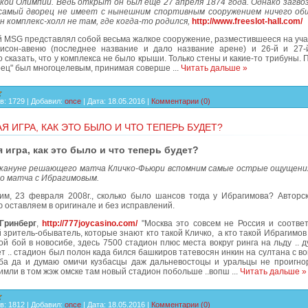
ской Олимпии. Ведь открыт он был еще 27 апреля 1874 года. Однако загвоз
амый дворец не имеет с нынешним спортивным сооружением ничего об
н комплекс-холл не там, где когда-то родился,
http://www.freeslot-hall.com/
G представлял собой весьма жалкое сооружение, разместившееся на уча
исон-авеню (последнее название и дало название арене) и 26-й и 27-
 сказать, что у комплекса не было крыши. Только стены и какие-то трибуны. 
орец" был многоцелевым, принимая соверше
...
Читать дальше »
в:
1729
|
Добавил:
once
|
Дата:
18.05.2016
|
Комментарии (0)
Я ИГРА, КАК ЭТО БЫЛО И ЧТО ТЕПЕРЬ БУДЕТ?
 игра, как это было и что теперь будет?
акануне решающего матча Кличко-Фьюри вспомним самые острые ощущени
 матча с Ибрагимовым.
им, 23 февраля 2008г., сколько было шансов тогда у Ибрагимова? Авторск
 оставляем в оригинале и без исправлений.
Гринберг
,
http://777joycasino.com/
"Москва это совсем не Россия и соответ
 зритель-обыватель, которые знают кто такой Кличко, а кто такой Ибрагимов
ой бой в новосибе, здесь 7500 стадион плюс места вокруг ринга на льду ..
т .. стадион был полон када бился башкиров татевосян инкин на султана с в
ба да и думаю омичи кузбасцы даж дальневостоцы и уральцы не проигно
 имли в том жэж омске там новый стадион побольше ..вопш
...
Читать дальше »
в:
1812
|
Добавил:
once
|
Дата:
18.05.2016
|
Комментарии (0)