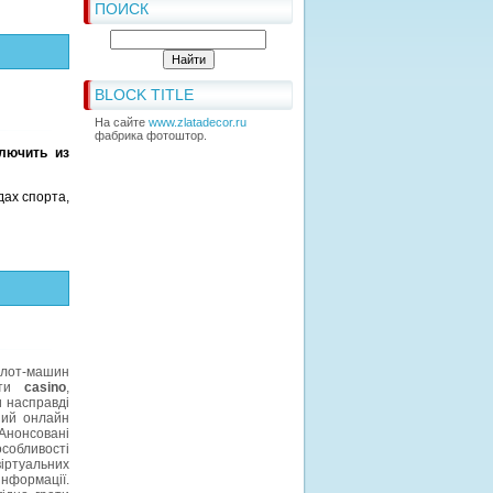
ПОИСК
BLOCK TITLE
На сайте
www.zlatadecor.ru
фабрика фотоштор.
лючить из
дах спорта,
слот-машин
айти
casino
,
и насправді
ний онлайн
Анонсовані
особливості
віртуальних
інформації.