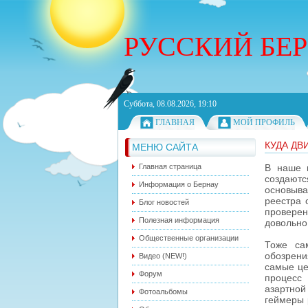
РУССКИЙ БЕ
Суббота, 08.08.2026, 19:10
ГЛАВНАЯ
МОЙ ПРОФИЛЬ
КУДА ДВ
МЕНЮ САЙТА
Главная страница
В наше 
создают
Информация о Бернау
основыва
реестра 
Блог новостей
провере
Полезная информация
довольно
Общественные организации
Тоже са
обозрени
Видео (NEW!)
самые це
Форум
процесс
азартно
Фотоальбомы
геймеры 