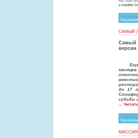
На портал
в
casino
бе
Просмотро
САМЫЙ Л
Самый 
версии
Еще
месяцев
отоплен
вместим
ресторан
до 17 т
Стэнфор
судьбы 
...
Читат
Просмотро
МИССИЯ