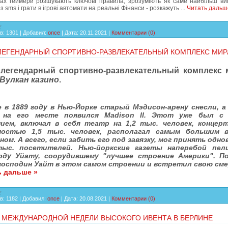
ах геймери розшукають ключові правила, зрозуміють як саме найбільш виг
з sms і грати в ігрові автомати на реальні Фінанси - розкажуть
...
Читать дальш
в:
1301
|
Добавил:
once
|
Дата:
20.11.2021
|
Комментарии (0)
ЕГЕНДАРНЫЙ СПОРТИВНО-РАЗВЛЕКАТЕЛЬНЫЙ КОМПЛЕКС МИРА 
легендарный спортивно-развлекательный комплекс 
Вулкан казино
.
 в 1889 году в Нью-Йорке старый Мэдисон-арену снесли, а 
 на его месте появился Madison II. Этот уже был с
ием, включал в себя театр на 1,2 тыс. человек, концер
остью 1,5 тыс. человек, располагал самым большим 
ом. А всего, если забить его под завязку, мог принять одн
ыс. посетителей. Нью-йоркские газеты наперебой пел
ду Уйату, соорудившему "лучшее строение Америки". П
господин Уайт в этом самом строении и встретил свою см
ь дальше »
в:
1182
|
Добавил:
once
|
Дата:
20.08.2021
|
Комментарии (0)
 МЕЖДУНАРОДНОЙ НЕДЕЛИ ВЫСОКОГО ИВЕНТА В БЕРЛИНЕ