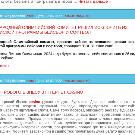
 слоты без sms и поигрывать в игров
...
Читать дальше »
в:
947
|
Добавил:
once
|
Дата:
23.06.2022
|
Комментарии (0)
АРОДНЫЙ ОЛИМПИЙСКИЙ КОМИТЕТ РЕШИЛ ИСКЛЮЧИТЬ ИЗ
ЙСКОЙ ПРОГРАММЫ БЕЙСБОЛ И СОФТБОЛ
одный Олимпийский комитет, проведя тайное голосование, решил иск
ой программы бейсбол и софтбол
, сообщает "BBCRussian.com".
зом, Летняя Олимпиада 2024 года будет включать в себя состязания в 26 ви
к сейчас.
льше »
в:
973
|
Добавил:
once
|
Дата:
18.02.2022
|
Комментарии (0)
IГРОВОГО БIЗНЕСУ З IНТЕРНЕТ CASINO
 ігровий бізнес
casino
рухається дуже бурхливо. Для справжніх фанатів 
ся новітні азартні віртуальні заклади, впроваджуються інтернет-с
я барвисті віртуальні слоти. Саме тому посеред описаного реєстру відібрат
і онлайн слоти
casino
досить-таки важко, а відшукати перевірений азарт
sino
не легше. Правда розглядається завдання досить легко переможна.
т-машин надзвичайно корисні. У них адміністратори розкривають найцінніші 
в, описують інтерфейс слотів, розкривають процес гри всіх найвідоміших 
свідчені любителі азартної гри в
casino
теж прочитають дуже багато важливої 