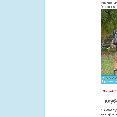
Миссия Ме
(картинка 
Просмотро
КЛУБ-АР
Клуб
К началу
нагрузк