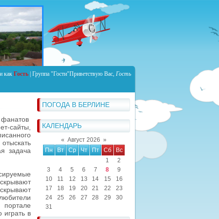
и как
Гость
|
Группа
"Гости"
Приветствую Вас
,
Гость
ПОГОДА В БЕРЛИНЕ
 фанатов
КАЛЕНДАРЬ
т-сайты,
писанного
«
Август 2026
»
 отыскать
я задача
Пн
Вт
Ср
Чт
Пт
Сб
Вс
1
2
3
4
5
6
7
8
9
сируемые
10
11
12
13
14
15
16
аскрывают
17
18
19
20
21
22
23
аскрывают
любители
24
25
26
27
28
29
30
 портале
31
 играть в