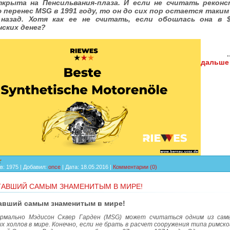
крыта на Пенсильвания-плаза. И если не считать реконс
перенес MSG в 1991 году, то он до сих пор остается таким 
назад. Хотя как ее не считать, если обошлась она в 
нских денег?
дальше
в:
1975
|
Добавил:
once
|
Дата:
18.05.2016
|
Комментарии (0)
ТАВШИЙ САМЫМ ЗНАМЕНИТЫМ В МИРЕ!
тавший самым знаменитым в мире!
рмально Мэдисон Сквер Гарден (MSG) может считаться одним из сам
х холлов в мире. Конечно, если не брать в расчет сооружения типа римско