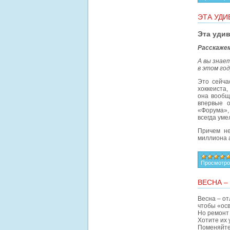
ЭТА УДИ
Эта удив
Расскажем
А вы знае
в этом го
Это сейча
хоккеиста,
она вообщ
впервые о
«Форума»,
всегда уме
Причем не
миллиона 
Просмотро
ВЕСНА –
Весна – от
чтобы «осв
Но ремонт 
Хотите их
Поменяйте