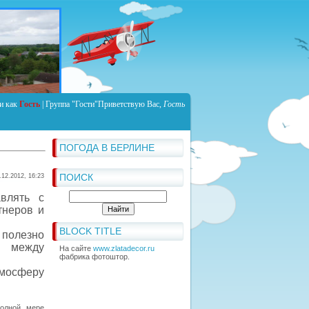
и как
Гость
|
Группа
"Гости"
Приветствую Вас
,
Гость
ПОГОДА В БЕРЛИНЕ
ПОИСК
.12.2012, 16:23
влять с
тнеров и
BLOCK TITLE
 полезно
ь между
На сайте
www.zlatadecor.ru
фабрика фотоштор.
тмосферу
полной мере