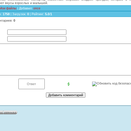
яют вкусы взрослых и малышей.
Мои файлы
|
Добавил
:
once
в
:
1758
|
Загрузок
:
0
|
Рейтинг
:
5.0
/
1
нтариев
:
0