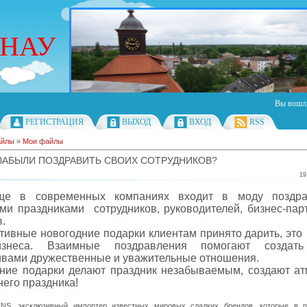
РНАУ
Вы вошл
РЕГИСТРАЦИЯ
ВЫХОД
ВХОД
RSS
айлы
»
Мои файлы
 ЗАБЫЛИ ПОЗДРАВИТЬ СВОИХ СОТРУДНИКОВ?
19
ще в современных компаниях входит в моду поздра
ми праздниками сотрудников, руководителей, бизнес-пар
.
тивные новогодние подарки клиентам принято дарить, это
знеса. Взаимные поздравления помогают создат
ивами дружественные и уважительные отношения.
ние подарки делают праздник незабываемым, создают а
него праздника!
NS, эксклюзивный импортер известных мировых сладких брендов, которые в 