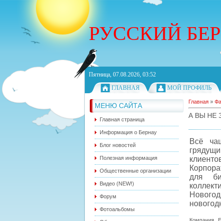
РУССКИЙ БЕ
Пятница, 07.08.2026, 03:52
ГЛАВНАЯ
МОЙ ПРОФИЛЬ
Главная
»
Ф
МЕНЮ САЙТА
А ВЫ НЕ
Главная страница
Информация о Бернау
Всё ча
Блог новостей
грядущи
Полезная информация
клиентов
Корпора
Общественные организации
для би
Видео (NEW!)
коллект
Новогод
Форум
новогод
Фотоальбомы
Компания E