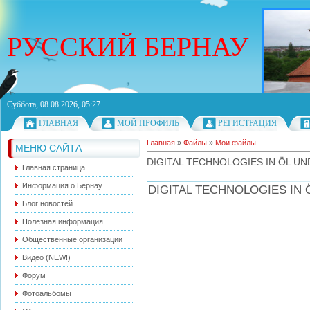
РУССКИЙ БЕРНАУ
Суббота, 08.08.2026, 05:27
ГЛАВНАЯ
МОЙ ПРОФИЛЬ
РЕГИСТРАЦИЯ
Главная
»
Файлы
»
Мои файлы
МЕНЮ САЙТА
DIGITAL TECHNOLOGIES IN ÖL U
Главная страница
Информация о Бернау
DIGITAL TECHNOLOGIES IN Öl
Блог новостей
Полезная информация
Общественные организации
Видео (NEW!)
Форум
Фотоальбомы