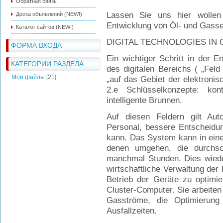
Обратная связь
Lassen Sie uns hier wollen 
Доска объявлений (NEW!)
Entwicklung von Öl- und Gassek
Каталог сайтов (NEW!)
DIGITAL TECHNOLOGIES IN Öl
ФОРМА ВХОДА
Ein wichtiger Schritt in der E
КАТЕГОРИИ РАЗДЕЛА
des digitalen Bereichs ( „Feld
Мои файлы
[21]
„auf das Gebiet der elektronis
2.e Schlüsselkonzepte: kon
intelligente Brunnen.
Auf diesen Feldern gilt Aut
Personal, bessere Entscheidu
kann. Das System kann in eine
denen umgehen, die durchsch
manchmal Stunden. Dies wiede
wirtschaftliche Verwaltung der
Betrieb der Geräte zu optimie
Cluster-Computer. Sie arbeiten 
Gasströme, die Optimierung
Ausfallzeiten.