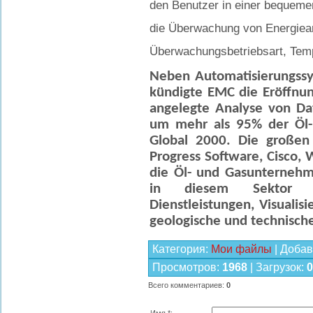
den Benutzer in einer bequem
die Überwachung von Energiea
Überwachungsbetriebsart, Temp
Neben Automatisierungssy
kündigte EMC die Eröffnun
angelegte Analyse von Da
um mehr als 95% der Öl-
Global 2000. Die großen
Progress Software, Cisco, 
die Öl- und Gasunterneh
in diesem Sektor bi
Dienstleistungen, Visualis
geologische und technisch
Категория
:
Мои файлы
|
Добав
Просмотров
:
1968
|
Загрузок
:
0
Всего комментариев
:
0