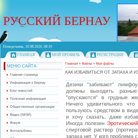
РУССКИЙ БЕРНАУ
Понедельник, 10.08.2026, 08:10
ГЛАВНАЯ
МОЙ ПРОФИЛЬ
РЕГИСТРАЦИЯ
Главная
»
Файлы
»
Мои файлы
МЕНЮ САЙТА
КАК ИЗБАВИТЬСЯ ОТ ЗАПАХА И И
Главная страница
Информация о Бернау
Дезики "забивают" лимфо
должны выходить разны
Блог новостей
"опускаются" в грудные ж
Полезная информация
Ничего удивительного что
Общественные организации
пользуюсь средством в виде
Видео (NEW!)
и хочу сказать, даже изба
Иногда полезен
Эротически
Форум
спиртовой раствор (протира
Фотоальбомы
запаха нет. У кого проблема 