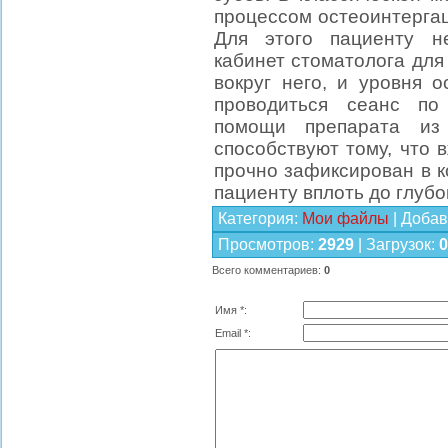
процессом остеоинтерга
Для этого пациенту н
кабинет стоматолога для
вокруг него, и уровня 
проводиться сеанс по
помощи препарата из
способствуют тому, что 
прочно зафиксирован в к
пациенту вплоть до глубо
Категория
:
Мои файлы
|
Добав
Просмотров
:
2929
|
Загрузок
:
0
Всего комментариев
:
0
Имя *:
Email *: