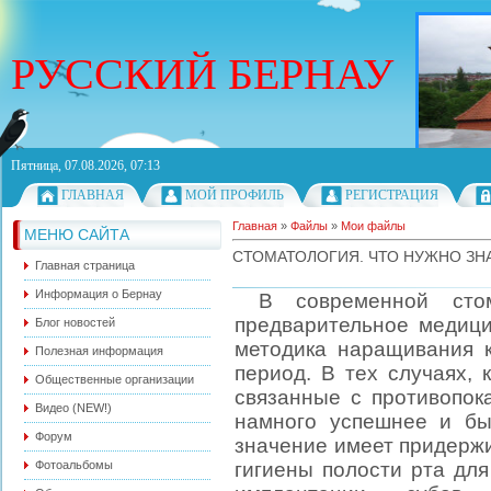
РУССКИЙ БЕРНАУ
Пятница, 07.08.2026, 07:13
ГЛАВНАЯ
МОЙ ПРОФИЛЬ
РЕГИСТРАЦИЯ
Главная
»
Файлы
»
Мои файлы
МЕНЮ САЙТА
СТОМАТОЛОГИЯ. ЧТО НУЖНО ЗН
Главная страница
Информация о Бернау
В современной стома
предварительное медици
Блог новостей
методика наращивания 
Полезная информация
период. В тех случаях, 
Общественные организации
связанные с противопок
Видео (NEW!)
намного успешнее и бы
Форум
значение имеет придерж
Фотоальбомы
гигиены полости рта дл