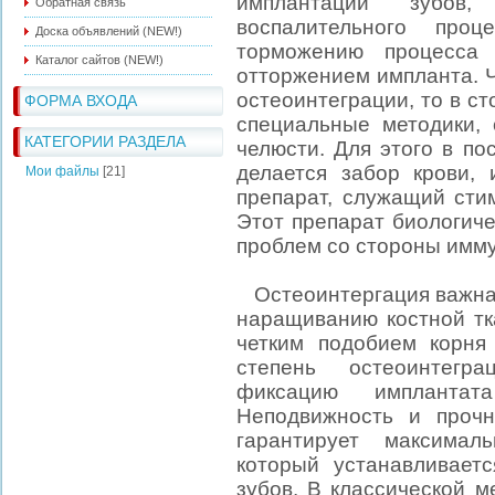
имплантации зубов,
Обратная связь
воспалительного про
Доска объявлений (NEW!)
торможению процесса 
Каталог сайтов (NEW!)
отторжением импланта. Ч
остеоинтеграции, то в с
ФОРМА ВХОДА
специальные методики,
КАТЕГОРИИ РАЗДЕЛА
челюсти. Для этого в п
делается забор крови, 
Мои файлы
[21]
препарат, служащий стим
Этот препарат биологиче
проблем со стороны имму
Остеоинтергация важна 
наращиванию костной тк
четким подобием корня
степень остеоинтегр
фиксацию импланта
Неподвижность и прочн
гарантирует максимал
который устанавливает
зубов. В классической 