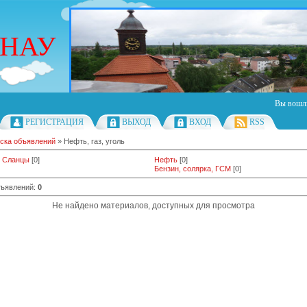
РНАУ
Вы вошл
РЕГИСТРАЦИЯ
ВЫХОД
ВХОД
RSS
ска объявлений
» Нефть, газ, уголь
, Сланцы
[0]
Нефть
[0]
Бензин, солярка, ГСМ
[0]
бъявлений
:
0
Не найдено материалов, доступных для просмотра