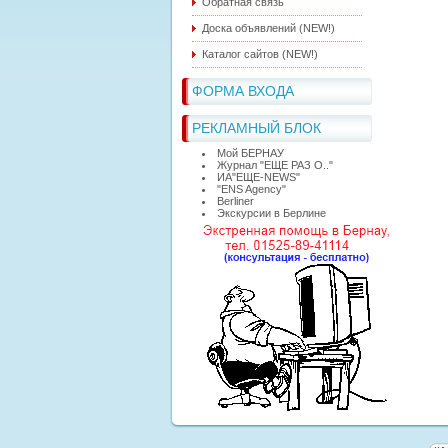
Обратная связь
Доска объявлений (NEW!)
Каталог сайтов (NEW!)
ФОРМА ВХОДА
РЕКЛАМНЫЙ БЛОК
Мой БЕРНАУ
Журнал "ЕЩЕ РАЗ О.."
ИА"ЕЩЕ-NEWS"
"ЕNS Agency"
Berliner
Экскурсии в Берлине