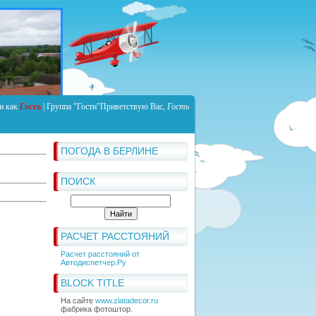
и как
Гость
|
Группа
"Гости"
Приветствую Вас
,
Гость
ПОГОДА В БЕРЛИНЕ
ПОИСК
РАСЧЕТ РАССТОЯНИЙ
Расчет расстояний от
Автодиспетчер.Ру
BLOCK TITLE
На сайте
www.zlatadecor.ru
фабрика фотоштор.