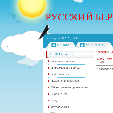
РУССКИЙ БЕ
Четверг, 06.08.2026, 06:12
ГЛАВНАЯ
МОЙ ПРОФИЛЬ
Главная
»
До
МЕНЮ САЙТА
Уголь, Торф
Главная страница
Газ
[0]
Информация о Бернау
В разделе о
Блог новостей
Полезная информация
Общественные организации
Видео (NEW!)
Форум
Фотоальбомы