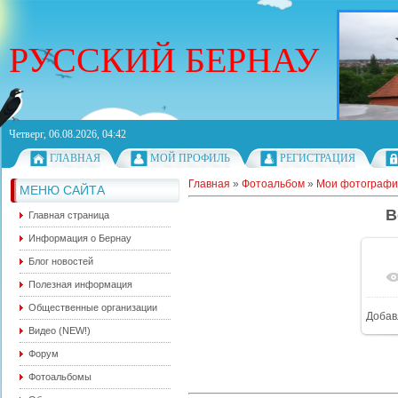
РУССКИЙ БЕРНАУ
Четверг, 06.08.2026, 04:42
ГЛАВНАЯ
МОЙ ПРОФИЛЬ
РЕГИСТРАЦИЯ
Главная
»
Фотоальбом
»
Мои фотографи
МЕНЮ САЙТА
B
Главная страница
Информация о Бернау
Блог новостей
Полезная информация
Общественные организации
Добав
Видео (NEW!)
Форум
Фотоальбомы