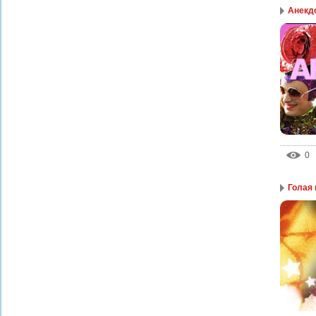
Анекдо
0
Голая 