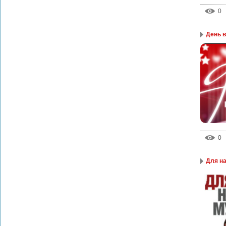
0
День 
0
Для н