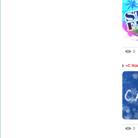
0
«С Нов
0