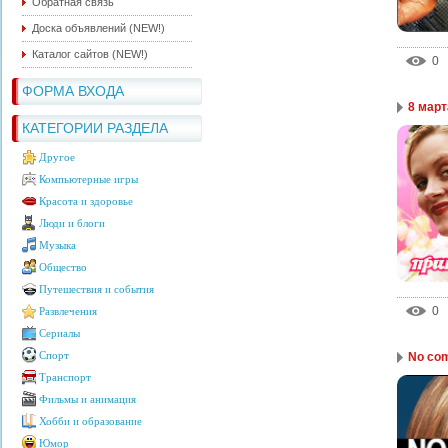
Обратная связь
Доска объявлений (NEW!)
Каталог сайтов (NEW!)
0
ФОРМА ВХОДА
8 март
КАТЕГОРИИ РАЗДЕЛА
Другое
Компьютерные игры
Красота и здоровье
Люди и блоги
Музыка
Общество
Путешествия и события
0
Развлечения
Сериалы
Спорт
No co
Транспорт
Фильмы и анимация
Хобби и образование
Юмор