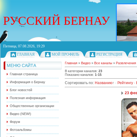
РУССКИЙ БЕРНАУ
Пятница, 07.08.2026, 19:29
ГЛАВНАЯ
МОЙ ПРОФИЛЬ
РЕГИСТРАЦИЯ
Главная
»
Видео
»
Все каналы
»
Развлечения
МЕНЮ САЙТА
В категории каналов
:
23
Главная страница
Показано каналов
:
1-15
Информация о Бернау
Сортировать по
:
Названию
↑
·
Рейтингу
·
Блог новостей
23 фе
Полезная информация
Общественные организации
Видео (NEW!)
Форум
Фотоальбомы