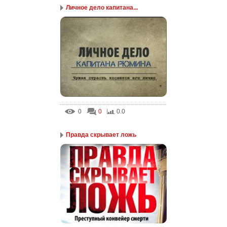
Личное дело капитана...
0
0
0.0
Правда скрывает ложь