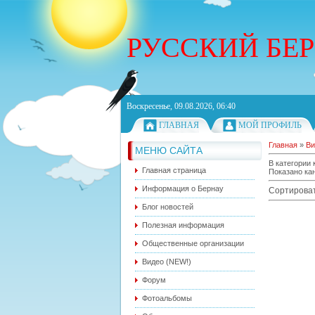
РУССКИЙ БЕ
Воскресенье, 09.08.2026, 06:40
ГЛАВНАЯ
МОЙ ПРОФИЛЬ
Главная
»
Ви
МЕНЮ САЙТА
В категории 
Главная страница
Показано ка
Информация о Бернау
Сортироват
Блог новостей
Полезная информация
Общественные организации
Видео (NEW!)
Форум
Фотоальбомы