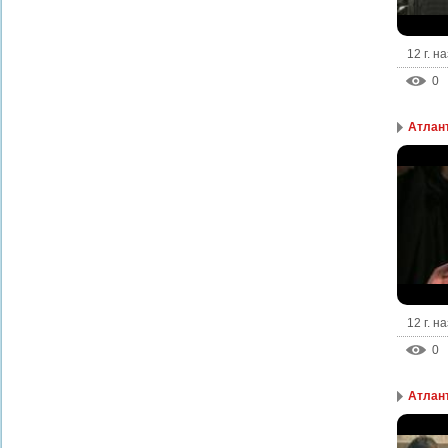
12 г. н
0
Атлант
12 г. н
0
Атлант