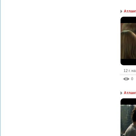
Атлант
12 г. н
0
Атлант