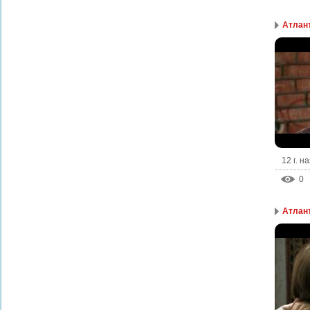
Атлант
12 г. н
0
Атлант