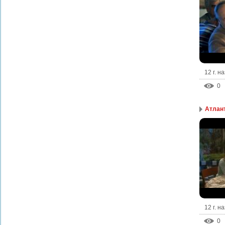
12 г. н
0
Атлант
12 г. н
0