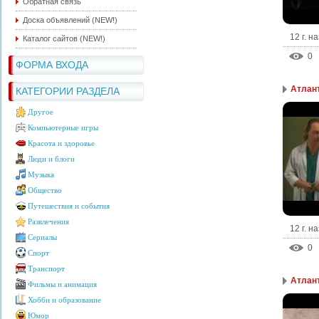
Обратная связь
Доска объявлений (NEW!)
12 г. н
Каталог сайтов (NEW!)
0
ФОРМА ВХОДА
Атлант
КАТЕГОРИИ РАЗДЕЛА
Другое
Компьютерные игры
Красота и здоровье
Люди и блоги
Музыка
Общество
Путешествия и события
Развлечения
12 г. н
Сериалы
0
Спорт
Транспорт
Атлант
Фильмы и анимация
Хобби и образование
Юмор