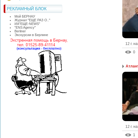
РЕКЛАМНЫЙ БЛОК
Мой БЕРНАУ
Журнал "ЕЩЕ РАЗ О.."
ИА"ЕЩЕ-NEWS"
"ЕNS Agency"
Berliner
Экскурсии в Берлине
12 г. н
0
Атлант
12 г. н
1