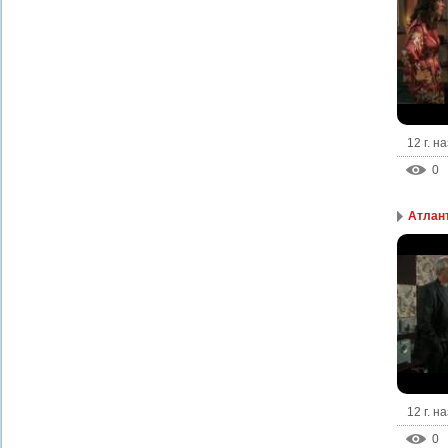
12 г. н
0
Атлант
12 г. н
0