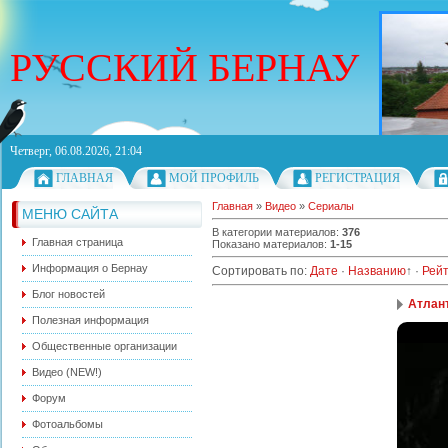
РУССКИЙ БЕРНАУ
Четверг, 06.08.2026, 21:04
ГЛАВНАЯ
МОЙ ПРОФИЛЬ
РЕГИСТРАЦИЯ
Главная
»
Видео
»
Сериалы
МЕНЮ САЙТА
В категории материалов
:
376
Главная страница
Показано материалов
:
1-15
Информация о Бернау
Сортировать по
:
Дате
·
Названию
↑
·
Рейт
Блог новостей
Атлант
Полезная информация
Общественные организации
Видео (NEW!)
Форум
Фотоальбомы