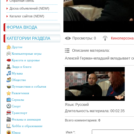
Обратная связь
Доска объявлений (NEW!)
Каталог сайтов (NEW!)
ФОРМА ВХОДА
КАТЕГОРИИ РАЗДЕЛА
Просмотры
: 0
Киноперсона
Другое
Описание материала
:
Компьютерные игры
Алексей Герман-младший вкладывает себ
Красота и здоровье
Люди и блоги
Музыка
Общество
Путешествия и события
Развлечения
Сериалы
Язык
: Русский
Спорт
Длительность материала
: 00:02:35
Транспорт
Фильмы и анимация
Всего комментариев
:
0
Хобби и образование
Имя *:
Юмор