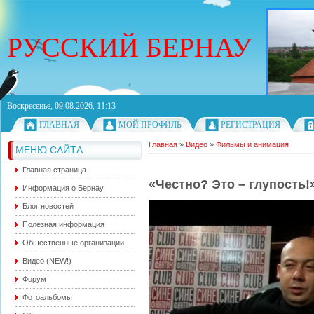
РУССКИЙ БЕРНАУ
Воскресенье, 09.08.2026, 11:13
ГЛАВНАЯ
МОЙ ПРОФИЛЬ
РЕГИСТРАЦИЯ
Главная
»
Видео
»
Фильмы и анимация
МЕНЮ САЙТА
Главная страница
«Честно? Это – глупость!
Информация о Бернау
Блог новостей
Полезная информация
Общественные организации
Видео (NEW!)
Форум
Фотоальбомы