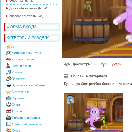
Обратная связь
Доска объявлений (NEW!)
Каталог сайтов (NEW!)
ФОРМА ВХОДА
КАТЕГОРИИ РАЗДЕЛА
Другое
Компьютерные игры
Красота и здоровье
Просмотры
: 0
Лунтик
Люди и блоги
Музыка
Описание материала
:
Общество
Кузя случайно разбил банку с землянич
Путешествия и события
Развлечения
Сериалы
Спорт
Транспорт
Фильмы и анимация
Хобби и образование
Юмор