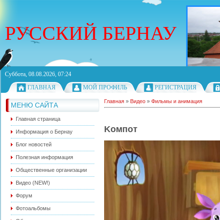
РУССКИЙ БЕРНАУ
Суббота, 08.08.2026, 07:24
ГЛАВНАЯ
МОЙ ПРОФИЛЬ
РЕГИСТРАЦИЯ
Главная
»
Видео
»
Фильмы и анимация
МЕНЮ САЙТА
Главная страница
Kомпот
Информация о Бернау
Блог новостей
Полезная информация
Общественные организации
Видео (NEW!)
Форум
Фотоальбомы