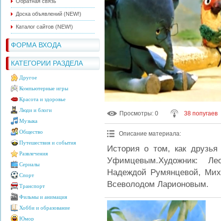
Обратная связь
Доска объявлений (NEW!)
Каталог сайтов (NEW!)
ФОРМА ВХОДА
КАТЕГОРИИ РАЗДЕЛА
Другое
Компьютерные игры
Красота и здоровье
Люди и блоги
Просмотры
: 0
38 попугаев
Музыка
Общество
Описание материала
:
Путешествия и события
История о том, как друзья
Развлечения
Уфимцевым.Художник: Ле
Сериалы
Надеждой Румянцевой, Мих
Спорт
Всеволодом Ларионовым.
Транспорт
Фильмы и анимация
Хобби и образование
Юмор