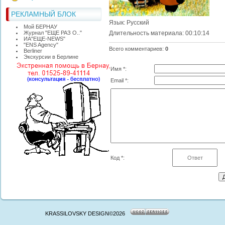
РЕКЛАМНЫЙ БЛОК
Язык
: Русский
Мой БЕРНАУ
Журнал "ЕЩЕ РАЗ О.."
Длительность материала
: 00:10:14
ИА"ЕЩЕ-NEWS"
"ЕNS Agency"
Всего комментариев
:
0
Berliner
Экскурсии в Берлине
Имя *:
Email *:
Код *:
KRASSILOVSKY DESIGN©2026