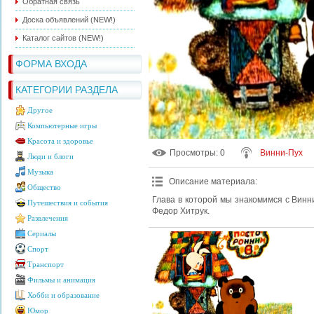
Обратная связь
Доска объявлений (NEW!)
Каталог сайтов (NEW!)
ФОРМА ВХОДА
КАТЕГОРИИ РАЗДЕЛА
Другое
Компьютерные игры
Красота и здоровье
Просмотры
: 0
Винни-Пух
Люди и блоги
Музыка
Описание материала
:
Общество
Глава в которой мы знакомимся с Винн
Путешествия и события
Федор Хитрук.
Развлечения
Сериалы
Спорт
Транспорт
Фильмы и анимация
Хобби и образование
Юмор