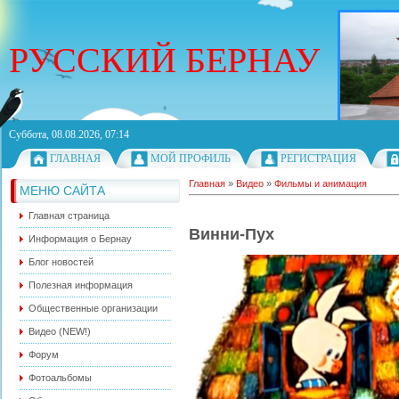
РУССКИЙ БЕРНАУ
Суббота, 08.08.2026, 07:14
ГЛАВНАЯ
МОЙ ПРОФИЛЬ
РЕГИСТРАЦИЯ
Главная
»
Видео
»
Фильмы и анимация
МЕНЮ САЙТА
Главная страница
Винни-Пух
Информация о Бернау
Блог новостей
Полезная информация
Общественные организации
Видео (NEW!)
Форум
Фотоальбомы